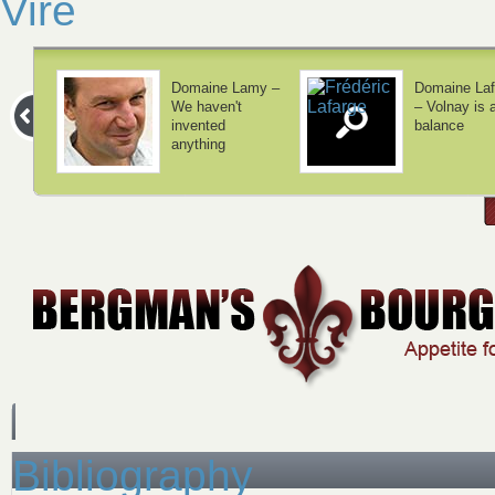
Viré
Domaine Lamy –
Domaine Laf
We haven't
– Volnay is 
invented
balance
anything
Bibliography